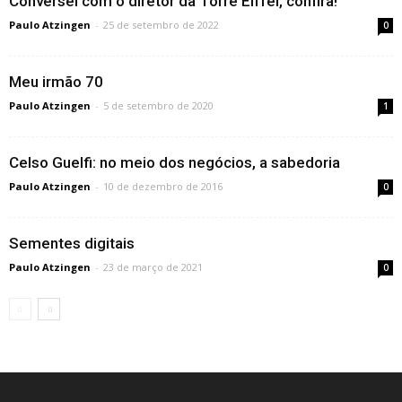
Conversei com o diretor da Torre Eiffel, confira!
Paulo Atzingen
-
25 de setembro de 2022
0
Meu irmão 70
Paulo Atzingen
-
5 de setembro de 2020
1
Celso Guelfi: no meio dos negócios, a sabedoria
Paulo Atzingen
-
10 de dezembro de 2016
0
Sementes digitais
Paulo Atzingen
-
23 de março de 2021
0