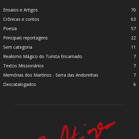
Ensaios e Artigos
70
Crônicas e contos
63
Poesia
57
Principais reportagens
22
Sem categoria
11
Realismo Mágico do Turista Encarnado
7
Textos Missionários
7
Memórias dos Martí­rios - Serra das Andorinhas
7
Descatalogados
6