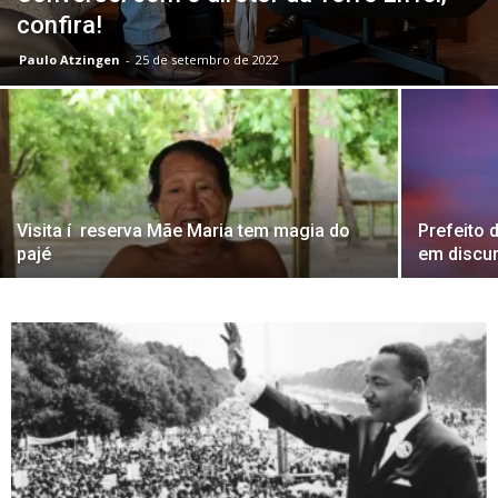
confira!
Paulo Atzingen
-
25 de setembro de 2022
Visita í reserva Mãe Maria tem magia do
Prefeito d
pajé
em discu