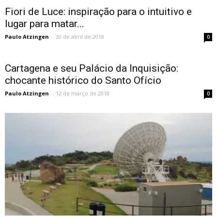
Fiori de Luce: inspiração para o intuitivo e
lugar para matar...
Paulo Atzingen
-
30 de abril de 2018
0
Cartagena e seu Palácio da Inquisição:
chocante histórico do Santo Ofí­cio
Paulo Atzingen
-
12 de março de 2018
0