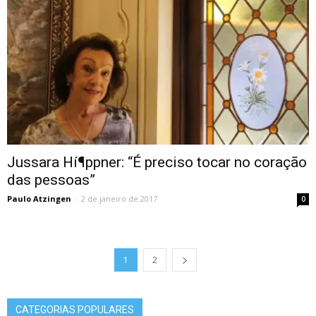
Jussara Hí¶ppner: “É preciso tocar no coração
das pessoas”
Paulo Atzingen
-
2 de janeiro de 2017
0
1
2
CATEGORIAS POPULARES