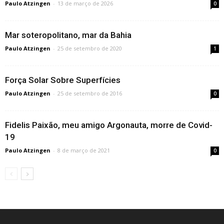
Paulo Atzingen
-
13 de março de 2026
0
Mar soteropolitano, mar da Bahia
Paulo Atzingen
-
25 de setembro de 2020
1
Força Solar Sobre Superfí­cies
Paulo Atzingen
-
25 de setembro de 2016
0
Fidelis Paixão, meu amigo Argonauta, morre de Covid-
19
Paulo Atzingen
-
8 de março de 2021
0