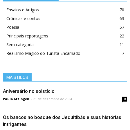
Ensaios e Artigos
70
Crônicas e contos
63
Poesia
57
Principais reportagens
22
Sem categoria
11
Realismo Mágico do Turista Encarnado
7
MAIS LIDOS
Aniversário no solstí­cio
Paulo Atzingen
-
21 de dezembro de 2024
0
Os bancos no bosque dos Jequitibás e suas histórias
intrigantes