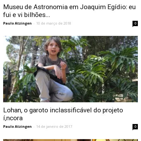
Museu de Astronomia em Joaquim Egí­dio: eu
fui e vi bilhões...
Paulo Atzingen
-
10 de março de 2018
0
Lohan, o garoto inclassificável do projeto
í‚ncora
Paulo Atzingen
-
14 de janeiro de 2017
0