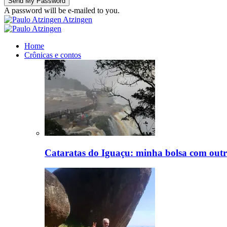
A password will be e-mailed to you.
Atzingen
Home
Crônicas e contos
Cataratas do Iguaçu: minha bolsa com outr