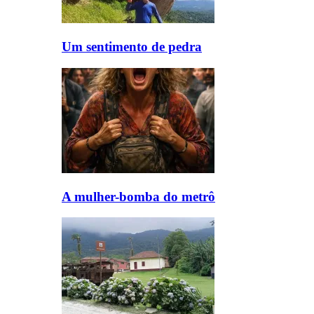
Um sentimento de pedra
A mulher-bomba do metrô