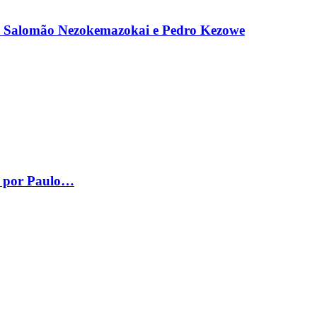
, Salomão Nezokemazokai e Pedro Kezowe
– por Paulo…