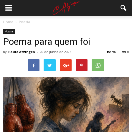
Home
Poesia
Poesia
Poema para quem foi
By
Paulo Atzingen
-
20 de junho de 2026
96
0