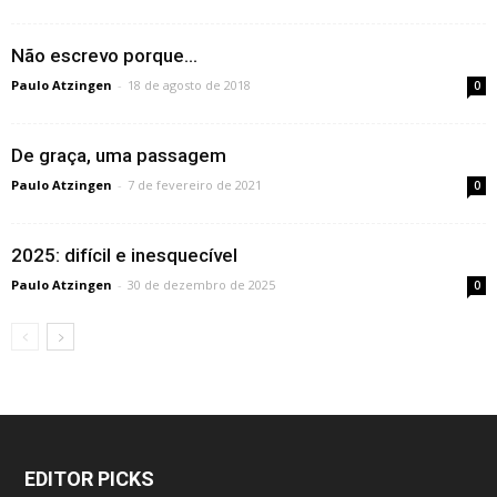
Não escrevo porque…
Paulo Atzingen
-
18 de agosto de 2018
0
De graça, uma passagem
Paulo Atzingen
-
7 de fevereiro de 2021
0
2025: difícil e inesquecível
Paulo Atzingen
-
30 de dezembro de 2025
0
EDITOR PICKS