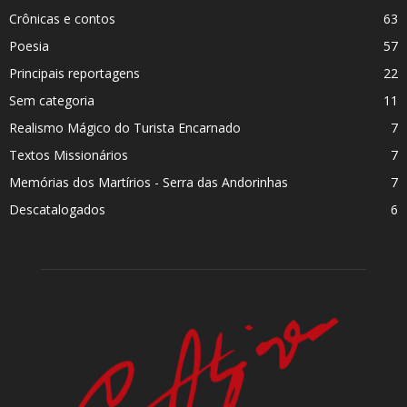
Crônicas e contos
63
Poesia
57
Principais reportagens
22
Sem categoria
11
Realismo Mágico do Turista Encarnado
7
Textos Missionários
7
Memórias dos Martí­rios - Serra das Andorinhas
7
Descatalogados
6