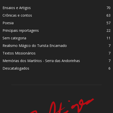
Ensaios e Artigos
70
Crônicas e contos
63
Poesia
57
Principais reportagens
22
Sem categoria
11
Realismo Mágico do Turista Encarnado
7
Textos Missionários
7
Memórias dos Martí­rios - Serra das Andorinhas
7
Descatalogados
6