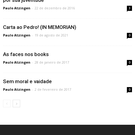
por sua juventude
Paulo Atzingen
-
22 de dezembro de 2016
3
Carta ao Pedro! (IN MEMORIAN)
Paulo Atzingen
-
19 de agosto de 2021
0
As faces nos books
Paulo Atzingen
-
28 de janeiro de 2017
0
Sem moral e vaidade
Paulo Atzingen
-
2 de fevereiro de 2017
0