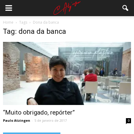
Home
Tags
Dona da banca
Tag: dona da banca
“Muito obrigado, repórter”
Paulo Atzingen
-
5 de janeiro de 2017
0