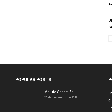
Pa
U
Pa
POPULAR POSTS
P
Meu tio Sebastião
En
20 de dezembro de 2018
Cr
P