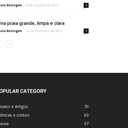
ulo Atzingen
-
8 de outubro de 2021
0
ma praia grande, limpa e clara
ulo Atzingen
-
12 de fevereiro de 2017
0
OPULAR CATEGORY
saios e Artigos
70
ônicas e contos
63
oesia
57