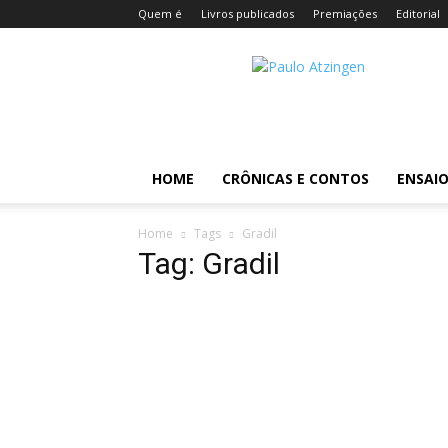
Quem é
Livros publicados
Premiações
Editorial
Atzingen
HOME
CRÔNICAS E CONTOS
ENSAIO
Home
Tags
Gradil
Tag: Gradil