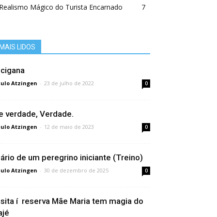
Realismo Mágico do Turista Encarnado
7
MAIS LIDOS
 cigana
ulo Atzingen
-
23 de julho de 2022
0
e verdade, Verdade.
ulo Atzingen
-
12 de maio de 2023
0
iário de um peregrino iniciante (Treino)
ulo Atzingen
-
30 de dezembro de 2025
0
isita í reserva Mãe Maria tem magia do
ajé