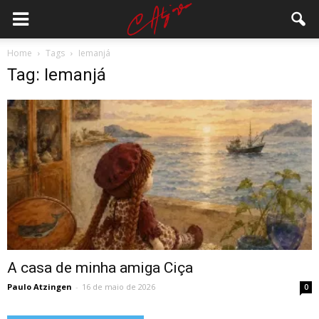
Home
Tags
Iemanjá
Tag: Iemanjá
A casa de minha amiga Ciça
Paulo Atzingen
-
16 de maio de 2026
0