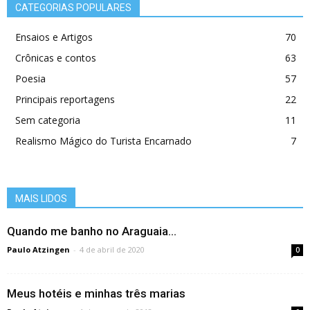
CATEGORIAS POPULARES
Ensaios e Artigos
70
Crônicas e contos
63
Poesia
57
Principais reportagens
22
Sem categoria
11
Realismo Mágico do Turista Encarnado
7
MAIS LIDOS
Quando me banho no Araguaia…
Paulo Atzingen
-
4 de abril de 2020
0
Meus hotéis e minhas três marias