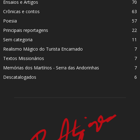
Ensaios e Artigos
70
Crônicas e contos
63
Poesia
57
Principais reportagens
22
Sem categoria
11
Realismo Mágico do Turista Encarnado
7
Textos Missionários
7
Memórias dos Martí­rios - Serra das Andorinhas
7
Descatalogados
6