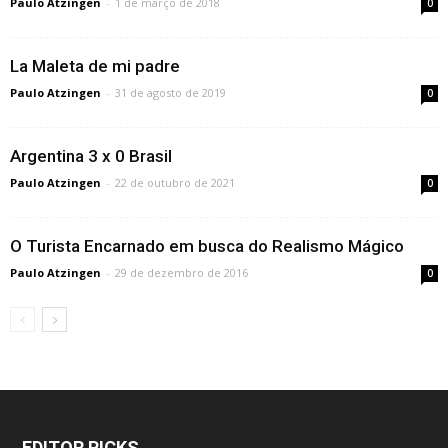
Paulo Atzingen
-
1 de março de 2018
0
La Maleta de mi padre
Paulo Atzingen
-
31 de agosto de 2019
0
Argentina 3 x 0 Brasil
Paulo Atzingen
-
22 de outubro de 2021
0
O Turista Encarnado em busca do Realismo Mágico
Paulo Atzingen
-
29 de dezembro de 2016
0
EDITOR PICKS