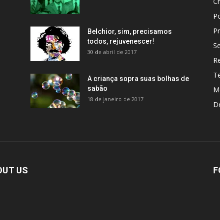
Cr
P
Pr
Belchior, sim, precisamos
todos, rejuvenescer!
S
30 de abril de 2017
R
Te
A criança sopra suas bolhas de
sabão
Me
18 de janeiro de 2017
D
OUT US
F