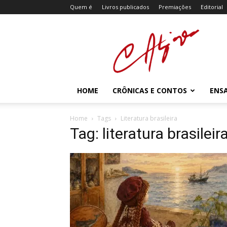
Quem é
Livros publicados
Premiações
Editorial
Atzingen
HOME
CRÔNICAS E CONTOS
ENSA
Home
Tags
Literatura brasileira
Tag: literatura brasileir