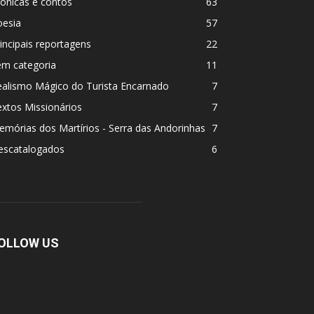
ônicas e contos
63
oesia
57
incipais reportagens
22
em categoria
11
ealismo Mágico do Turista Encarnado
7
xtos Missionários
7
mórias dos Martí­rios - Serra das Andorinhas
7
escatalogados
6
OLLOW US