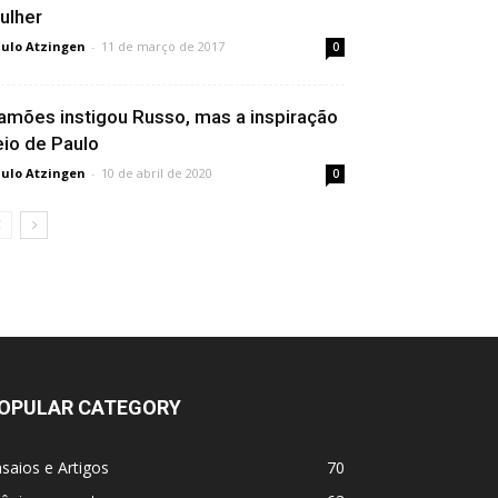
ulher
ulo Atzingen
-
11 de março de 2017
0
amões instigou Russo, mas a inspiração
eio de Paulo
ulo Atzingen
-
10 de abril de 2020
0
OPULAR CATEGORY
saios e Artigos
70