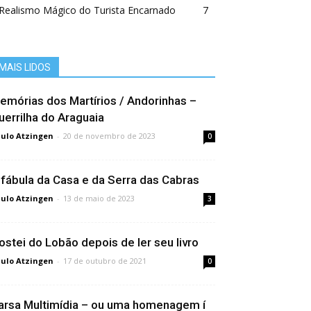
Realismo Mágico do Turista Encarnado
7
MAIS LIDOS
emórias dos Martí­rios / Andorinhas –
uerrilha do Araguaia
ulo Atzingen
-
20 de novembro de 2023
0
 fábula da Casa e da Serra das Cabras
ulo Atzingen
-
13 de maio de 2023
3
ostei do Lobão depois de ler seu livro
ulo Atzingen
-
17 de outubro de 2021
0
arsa Multimí­dia – ou uma homenagem í