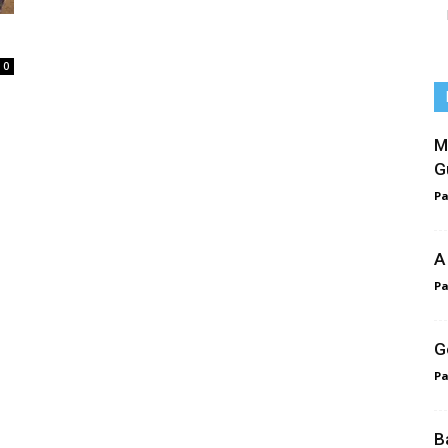
0
M
G
Pa
A
Pa
G
Pa
B