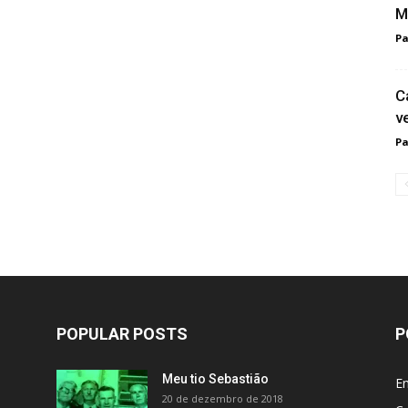
M
Pa
C
v
Pa
POPULAR POSTS
P
Meu tio Sebastião
En
20 de dezembro de 2018