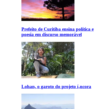
Prefeito de Curitiba ensina polí­tica e
poesia em discurso memorável
Lohan, o garoto do projeto í‚ncora