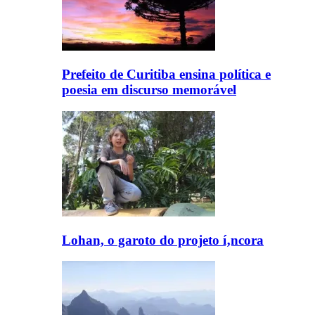
Prefeito de Curitiba ensina polí­tica e
poesia em discurso memorável
Lohan, o garoto do projeto í‚ncora