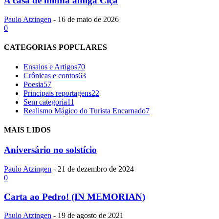
A casa de minha amiga Ciça
Paulo Atzingen
-
16 de maio de 2026
0
CATEGORIAS POPULARES
Ensaios e Artigos
70
Crônicas e contos
63
Poesia
57
Principais reportagens
22
Sem categoria
11
Realismo Mágico do Turista Encarnado
7
MAIS LIDOS
Aniversário no solstí­cio
Paulo Atzingen
-
21 de dezembro de 2024
0
Carta ao Pedro! (IN MEMORIAN)
Paulo Atzingen
-
19 de agosto de 2021