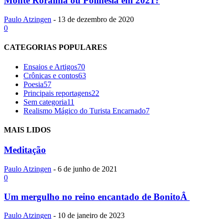
Monte Roraima ou Polinésia em 2021?
Paulo Atzingen
-
13 de dezembro de 2020
0
CATEGORIAS POPULARES
Ensaios e Artigos
70
Crônicas e contos
63
Poesia
57
Principais reportagens
22
Sem categoria
11
Realismo Mágico do Turista Encarnado
7
MAIS LIDOS
Meditação
Paulo Atzingen
-
6 de junho de 2021
0
Um mergulho no reino encantado de BonitoÂ
Paulo Atzingen
-
10 de janeiro de 2023