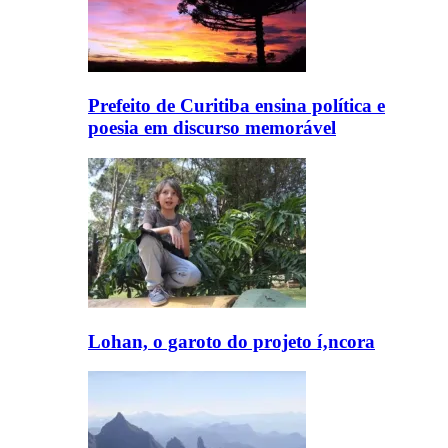
Prefeito de Curitiba ensina polí­tica e
poesia em discurso memorável
Lohan, o garoto do projeto í‚ncora