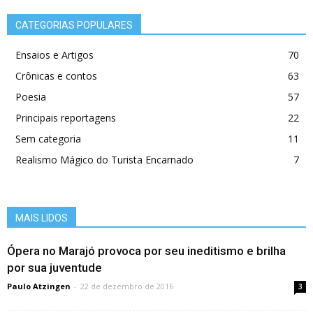
CATEGORIAS POPULARES
Ensaios e Artigos
70
Crônicas e contos
63
Poesia
57
Principais reportagens
22
Sem categoria
11
Realismo Mágico do Turista Encarnado
7
MAIS LIDOS
Ópera no Marajó provoca por seu ineditismo e brilha
por sua juventude
Paulo Atzingen
-
22 de dezembro de 2016
3