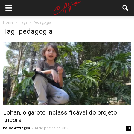
Home
Tags
Pedagogia
Tag: pedagogia
Lohan, o garoto inclassificável do projeto
í‚ncora
Paulo Atzingen
-
14 de janeiro de 2017
0