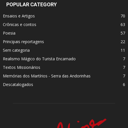
POPULAR CATEGORY
Ensaios e Artigos
70
Crônicas e contos
63
Poesia
57
Principais reportagens
22
Sem categoria
11
Realismo Mágico do Turista Encarnado
7
Textos Missionários
7
Memórias dos Martí­rios - Serra das Andorinhas
7
Descatalogados
6