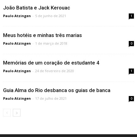
João Batista e Jack Kerouac
Paulo Atzingen
-
5 de junho de 2021
1
Meus hotéis e minhas três marias
Paulo Atzingen
-
1 de março de 2018
0
Memórias de um coração de estudante 4
Paulo Atzingen
-
24 de fevereiro de 2020
1
Guia Alma do Rio desbanca os guias de banca
Paulo Atzingen
-
17 de julho de 2021
0