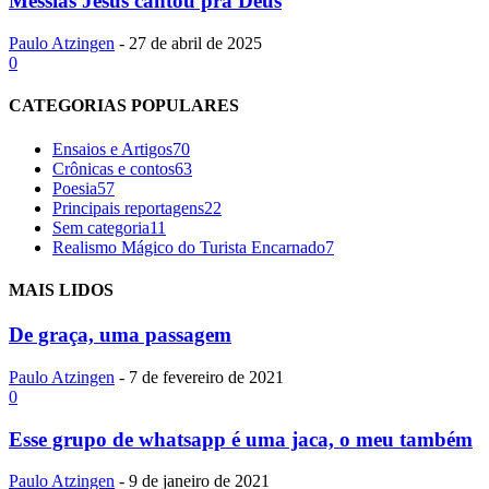
Messias Jesus cantou pra Deus
Paulo Atzingen
-
27 de abril de 2025
0
CATEGORIAS POPULARES
Ensaios e Artigos
70
Crônicas e contos
63
Poesia
57
Principais reportagens
22
Sem categoria
11
Realismo Mágico do Turista Encarnado
7
MAIS LIDOS
De graça, uma passagem
Paulo Atzingen
-
7 de fevereiro de 2021
0
Esse grupo de whatsapp é uma jaca, o meu também
Paulo Atzingen
-
9 de janeiro de 2021