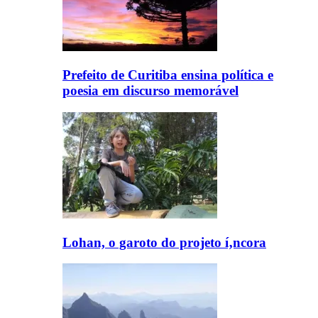
Prefeito de Curitiba ensina polí­tica e
poesia em discurso memorável
Lohan, o garoto do projeto í‚ncora