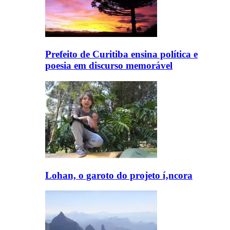
Prefeito de Curitiba ensina polí­tica e
poesia em discurso memorável
Lohan, o garoto do projeto í‚ncora