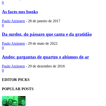
0
As faces nos books
Paulo Atzingen
-
28 de janeiro de 2017
0
Da surdez, do pássaro que canta e da gratidão
Paulo Atzingen
-
29 de maio de 2022
0
Andes: gargantas de quartzo e abismos de ar
Paulo Atzingen
-
29 de dezembro de 2016
0
EDITOR PICKS
POPULAR POSTS