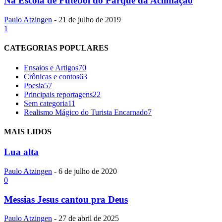
Na Escola de Futebol do Parque da Aclimação
Paulo Atzingen
-
21 de julho de 2019
1
CATEGORIAS POPULARES
Ensaios e Artigos
70
Crônicas e contos
63
Poesia
57
Principais reportagens
22
Sem categoria
11
Realismo Mágico do Turista Encarnado
7
MAIS LIDOS
Lua alta
Paulo Atzingen
-
6 de julho de 2020
0
Messias Jesus cantou pra Deus
Paulo Atzingen
-
27 de abril de 2025