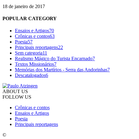
18 de janeiro de 2017
POPULAR CATEGORY
Ensaios e Artigos
70
Crônicas e contos
63
Poesia
57
Principais reportagens
22
Sem categoria
11
Realismo Mágico do Turista Encarnado
7
Textos Missionários
7
Memórias dos Martí­rios - Serra das Andorinhas
7
Descatalogados
6
ABOUT US
FOLLOW US
Crônicas e contos
Ensaios e Artigos
Poesia
Principais reportagens
©