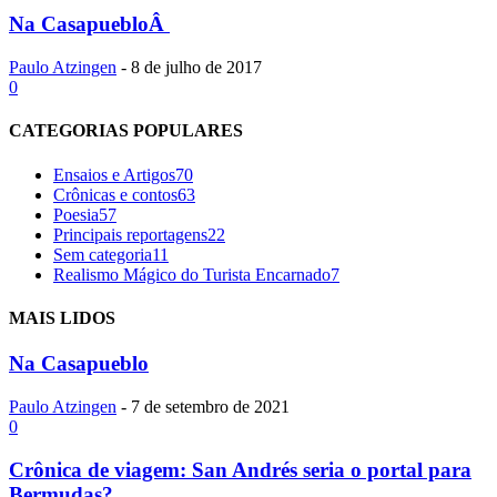
Na CasapuebloÂ
Paulo Atzingen
-
8 de julho de 2017
0
CATEGORIAS POPULARES
Ensaios e Artigos
70
Crônicas e contos
63
Poesia
57
Principais reportagens
22
Sem categoria
11
Realismo Mágico do Turista Encarnado
7
MAIS LIDOS
Na Casapueblo
Paulo Atzingen
-
7 de setembro de 2021
0
Crônica de viagem: San Andrés seria o portal para
Bermudas?