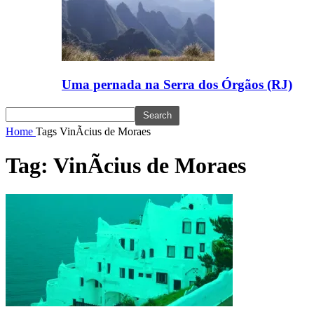
Uma pernada na Serra dos Órgãos (RJ)
Home
Tags
VinÃ­cius de Moraes
Tag: VinÃ­cius de Moraes