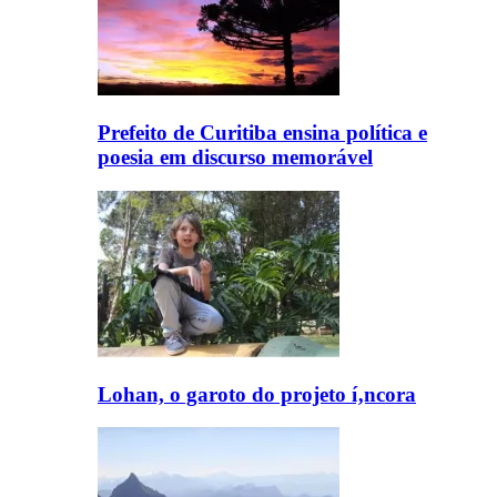
Prefeito de Curitiba ensina polí­tica e
poesia em discurso memorável
Lohan, o garoto do projeto í‚ncora