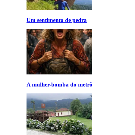
Um sentimento de pedra
A mulher-bomba do metrô