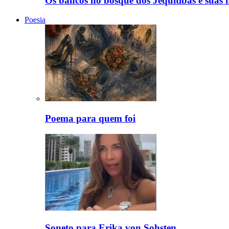
Os bancos no bosque dos Jequitibás e suas hi
Poesia
Poema para quem foi
Soneto para Erika von Sohsten