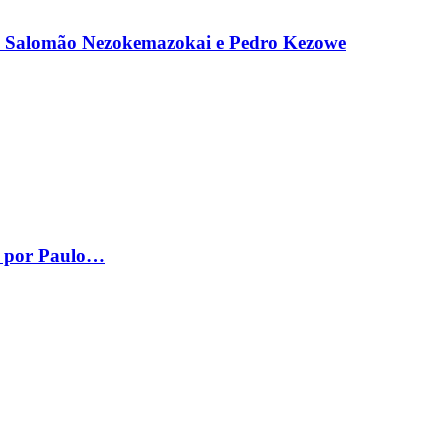
, Salomão Nezokemazokai e Pedro Kezowe
– por Paulo…