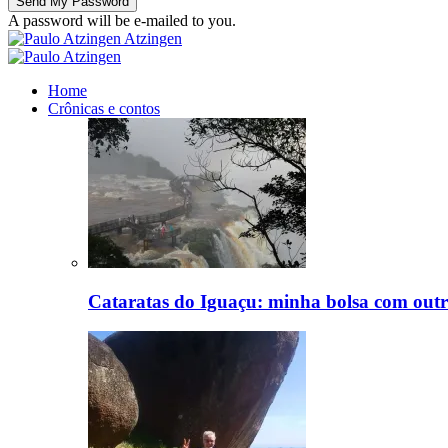
A password will be e-mailed to you.
Atzingen
Home
Crônicas e contos
Cataratas do Iguaçu: minha bolsa com outr