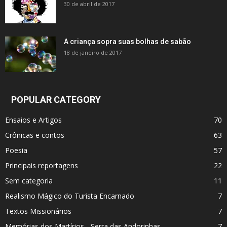
30 de abril de 2017
A criança sopra suas bolhas de sabão
18 de janeiro de 2017
POPULAR CATEGORY
Ensaios e Artigos
70
Crônicas e contos
63
Poesia
57
Principais reportagens
22
Sem categoria
11
Realismo Mágico do Turista Encarnado
7
Textos Missionários
7
Memórias dos Martí­rios - Serra das Andorinhas
7