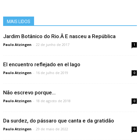
MAIS LIDOS
Jardim Botânico do Rio.Â E nasceu a República
Paulo Atzingen
-
22 de junho de 2017
1
El encuentro reflejado en el lago
Paulo Atzingen
-
16 de julho de 2019
0
Não escrevo porque…
Paulo Atzingen
-
18 de agosto de 2018
0
Da surdez, do pássaro que canta e da gratidão
Paulo Atzingen
-
29 de maio de 2022
0