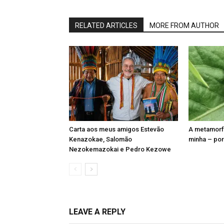
RELATED ARTICLES
MORE FROM AUTHOR
Carta aos meus amigos Estevão
A metamorf
Kenazokae, Salomão
minha – por
Nezokemazokai e Pedro Kezowe
LEAVE A REPLY