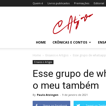
Quem é
Livros publicados
Premiações
Editorial
Atzingen
HOME
CRÔNICAS E CONTOS
ENSA
Home
Ensaios e Artigos
Esse grupo de whatsapp
Ensaios e Artigos
Esse grupo de w
o meu também
By
Paulo Atzingen
-
9 de janeiro de 2021
Share on Facebook
Tweet on Twitt