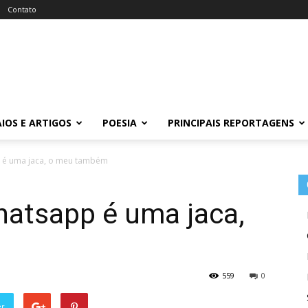
Contato
IOS E ARTIGOS
POESIA
PRINCIPAIS REPORTAGENS
 é uma jaca, o meu também
hatsapp é uma jaca,
559
0
er