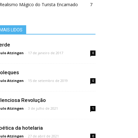
Realismo Mágico do Turista Encarnado
7
MAIS LIDOS
erde
ulo Atzingen
-
17 de janeiro de 2017
0
oleques
ulo Atzingen
-
15 de setembro de 2019
0
ilenciosa Revolução
ulo Atzingen
-
3 de julho de 2021
1
oética da hotelaria
ulo Atzingen
-
27 de abril de 2021
0