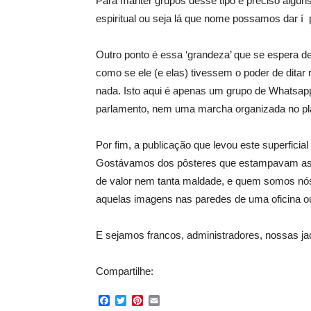
Para manter grupos desse tipo é preciso alguns
espiritual ou seja lá que nome possamos dar í pa
Outro ponto é essa ‘grandeza’ que se espera
como se ele (e elas) tivessem o poder de ditar 
nada. Isto aqui é apenas um grupo de Whatsap
parlamento, nem uma marcha organizada no pla
Por fim, a publicação que levou este superficial
Gostávamos dos pôsteres que estampavam as pa
de valor nem tanta maldade, e quem somos nós
aquelas imagens nas paredes de uma oficina o
E sejamos francos, administradores, nossas j
Compartilhe:
Facebook
Twitter
Pinterest
Email