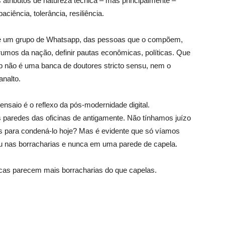
 atributos de natureza técnica – mas principalmente –
ciência, tolerância, resiliência.
 de um grupo de Whatsapp, das pessoas que o compõem,
rumos da nação, definir pautas econômicas, polí­ticas. Que
p não é uma banca de doutores stricto sensu, nem o
nalto.
 ensaio é o reflexo da pós-modernidade digital.
redes das oficinas de antigamente. Não tí­nhamos juí­zo
 para condená-lo hoje? Mas é evidente que só ví­amos
u nas borracharias e nunca em uma parede de capela.
acas parecem mais borracharias do que capelas.