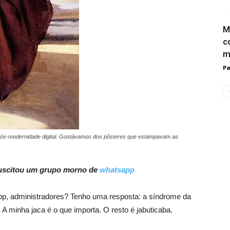
M
c
m
Pa
da pós-modernidade digital. Gostávamos dos pôsteres que estampavam as
uscitou um grupo morno de
whatsapp
, administradores? Tenho uma resposta: a sí­ndrome da
. A minha jaca é o que importa. O resto é jabuticaba.