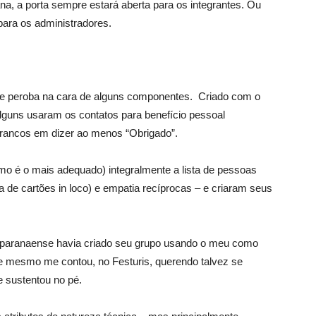
, a porta sempre estará aberta para os integrantes. Ou
para os administradores.
eo de peroba na cara de alguns componentes. Criado com o
alguns usaram os contatos para benefí­cio pessoal
 francos em dizer ao menos “Obrigado”.
o é o mais adequado) integralmente a lista de pessoas
a de cartões in loco) e empatia recí­procas – e criaram seus
 paranaense havia criado seu grupo usando o meu como
e mesmo me contou, no Festuris, querendo talvez se
e sustentou no pé.