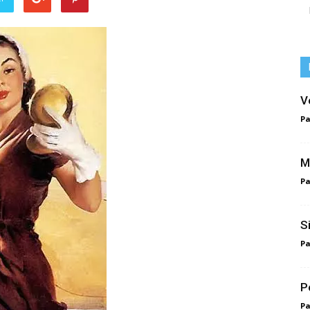
V
Pa
M
Pa
S
Pa
P
Pa