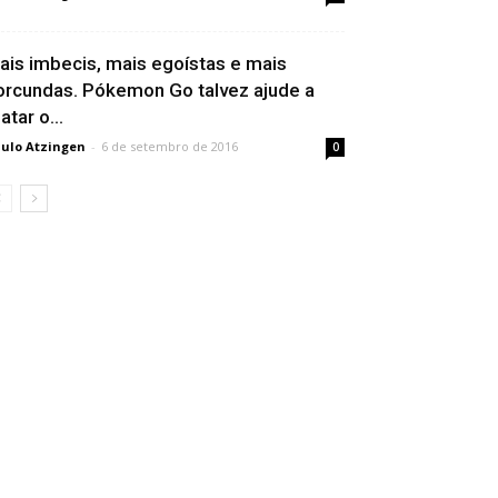
ais imbecis, mais egoí­stas e mais
orcundas. Pókemon Go talvez ajude a
atar o...
ulo Atzingen
-
6 de setembro de 2016
0