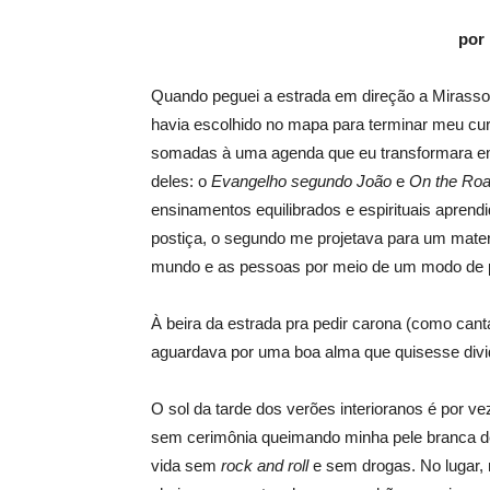
por
Quando peguei a estrada em direção a Mirassol 
havia escolhido no mapa para terminar meu cu
somadas à uma agenda que eu transformara em diá
deles: o
Evangelho segundo João
e
On the Roa
ensinamentos equilibrados e espirituais apren
postiça, o segundo me projetava para um mater
mundo e as pessoas por meio de um modo de pen
À beira da estrada pra pedir carona (como canta
aguardava por uma boa alma que quisesse divi
O sol da tarde dos verões interioranos é por ve
sem cerimônia queimando minha pele branca de p
vida sem
rock and roll
e sem drogas. No lugar, 