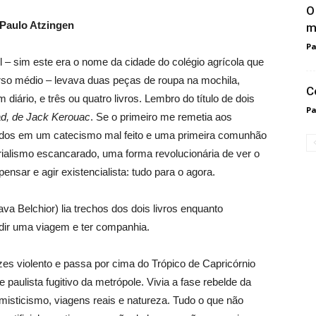
O
 Paulo Atzingen
m
Pa
– sim este era o nome da cidade do colégio agrí­cola que
rso médio – levava duas peças de roupa na mochila,
C
rio, e três ou quatro livros. Lembro do tí­tulo de dois
Pa
d, de Jack Kerouac
. Se o primeiro me remetia aos
didos em um catecismo mal feito e uma primeira comunhão
ialismo escancarado, uma forma revolucionária de ver o
sar e agir existencialista: tudo para o agora.
va Belchior) lia trechos dos dois livros enquanto
dir uma viagem e ter companhia.
zes violento e passa por cima do Trópico de Capricórnio
aulista fugitivo da metrópole. Vivia a fase rebelde da
misticismo, viagens reais e natureza. Tudo o que não