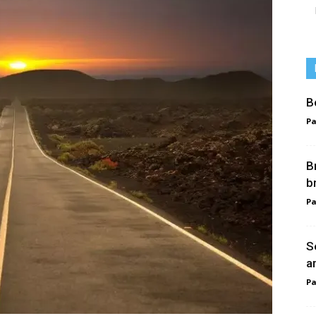
B
Pa
Br
b
Pa
S
a
Pa