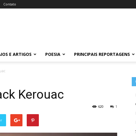
Contato
IOS E ARTIGOS
POESIA
PRINCIPAIS REPORTAGENS
ouac
ack Kerouac
620
1
er