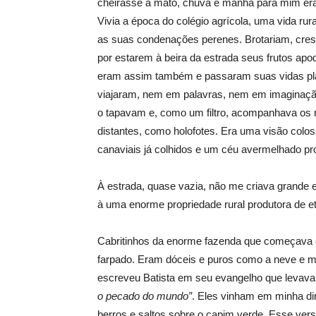
cheirasse a mato, chuva e manhã para mim era 
Vivia a época do colégio agrícola, uma vida ru
as suas condenações perenes. Brotariam, cresc
por estarem à beira da estrada seus frutos ap
eram assim também e passaram suas vidas pl
viajaram, nem em palavras, nem em imaginação
o tapavam e, como um filtro, acompanhava os r
distantes, como holofotes. Era uma visão colos
canaviais já colhidos e um céu avermelhado pro
À estrada, quase vazia, não me criava grande e
à uma enorme propriedade rural produtora de et
Cabritinhos da enorme fazenda que começava d
farpado. Eram dóceis e puros como a neve e 
escreveu Batista em seu evangelho que levava 
o pecado do mundo”
. Eles vinham em minha di
berros e saltos sobre o capim verde. Esse vers