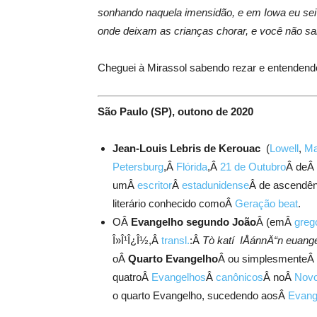
sonhando naquela imensidão, e em Iowa eu sei
onde deixam as crianças chorar, e você não s
Cheguei à Mirassol sabendo rezar e entendendo
São Paulo (SP), outono de 2020
Jean-Louis Lebris de Kerouac
(
Lowell
,
Ma
Petersburg
,Â
Flórida
,Â
21 de Outubro
Â deÂ
umÂ
escritor
Â
estadunidense
Â de ascendê
literário conhecido comoÂ
Geração beat
.
OÂ
Evangelho segundo João
Â (emÂ
greg
Î»Î¹Î¿Î½
,Â
transl.
:Â
Tò katí IÅánnÄ“n euangé
oÂ
Quarto Evangelho
Â ou simplesmenteÂ
quatroÂ
Evangelhos
Â
canônicos
Â noÂ
Novo
o quarto Evangelho, sucedendo aosÂ
Evang