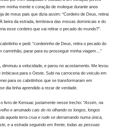
do em minha mente e coração de moleque durante anos
ja de meus pais que dizia assim: “Cordeiro de Deus, retirai
À beira da estrada, lembrava das missas dominicais e do
ia esse cordeiro que vai retirar o pecado do mundo?”.
abritinho e pedi: “cordeirinho de Deus, retira o pecado do
m caminhão, parar para eu prosseguir minha viagem…”
 diminuiu a velocidade, e parou no acostamento. Me levou
 imbicava para o Oeste. Subi na carroceria do veiculo em
nei para os cabritinhos que se transformaram em
e dia tinha aprendido a rezar de verdade.
 o livro de Kerouac justamente nesse trecho:
“Assim, na
elho e arruinado cais do rio olhando os longos, longos
oda aquela terra crua e rude se derramando numa única,
este, e a estrada seguindo em frente, todas as pessoas