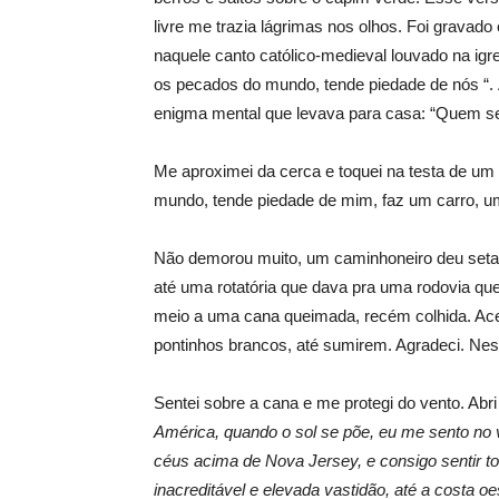
livre me trazia lágrimas nos olhos. Foi grava
naquele canto católico-medieval louvado na igre
os pecados do mundo, tende piedade de nós “. 
enigma mental que levava para casa: “Quem ser
Me aproximei da cerca e toquei na testa de um c
mundo, tende piedade de mim, faz um carro, u
Não demorou muito, um caminhoneiro deu seta,
até uma rotatória que dava pra uma rodovia que
meio a uma cana queimada, recém colhida. Ace
pontinhos brancos, até sumirem. Agradeci. Ness
Sentei sobre a cana e me protegi do vento. Abri
América, quando o sol se põe, eu me sento no v
céus acima de Nova Jersey, e consigo sentir t
inacreditável e elevada vastidão, até a costa o