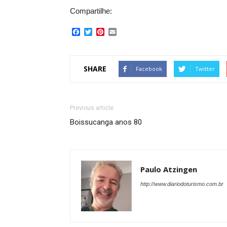
Compartilhe:
Facebook
Twitter
Pinterest
Email
SHARE
Facebook
Twitter
Previous article
Boissucanga anos 80
Paulo Atzingen
http://www.diariodoturismo.com.br