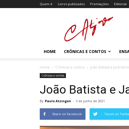
Quem é
Livros publicados
Premiações
Editorial
Atzingen
HOME
CRÔNICAS E CONTOS
ENSA
Home
Crônicas e contos
João Batista e Jack Ker
Crônicas e contos
João Batista e J
By
Paulo Atzingen
-
5 de junho de 2021
Share on Facebook
Tweet on Twitt