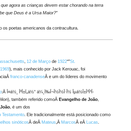
 que agora as crianças devem estar chorando na terra
abe que Deus é a Ursa Maior?”
 os poetas americanos da contracultura.
ssachusetts
,
12 de Março
de
1922
“”
St.
1969
), mais conhecido por Jack Kerouac, foi
nciaÂ
franco-canadense
Â e um do lí­deres do movimento
o
:Â
Î¤á½¸ ÎºÎ±Ï„á½° á¼¸Ï‰Î¬Î½Î½Î·Î½ Îµá½Î±Î³Î³Î­
lion
), também referido comoÂ
Evangelho de João
,
João
, é um dos
 Testamento
. Ele tradicionalmente está posicionado como
elhos sinóticos
Â deÂ
Mateus
,Â
Marcos
Â eÂ
Lucas
.