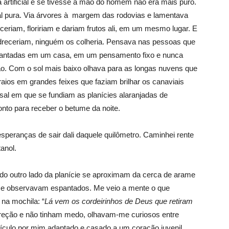
artificial e se tivesse a mão do homem não era mais puro.
ral pura. Via árvores à margem das rodovias e lamentava
eriam, floririam e dariam frutos ali, em um mesmo lugar. E
odreceriam, ninguém os colheria. Pensava nas pessoas que
antadas em um casa, em um pensamento fixo e nunca
. Com o sol mais baixo olhava para as longas nuvens que
aios em grandes feixes que faziam brilhar os canaviais
sal em que se fundiam as planí­cies alaranjadas de
nto para receber o betume da noite.
speranças de sair dali daquele quilômetro. Caminhei rente
anol.
o outro lado da planí­cie se aproximam da cerca de arame
me observavam espantados. Me veio a mente o que
na mochila: “
Lá vem os cordeirinhos de Deus que retiram
reção e não tinham medo, olhavam-me curiosos entre
í­culo por mim adaptado e casado a um coração juvenil