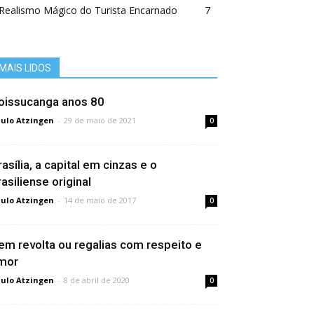
Realismo Mágico do Turista Encarnado
7
MAIS LIDOS
oissucanga anos 80
ulo Atzingen
-
29 de maio de 2021
0
así­lia, a capital em cinzas e o
rasiliense original
ulo Atzingen
-
14 de maio de 2017
0
em revolta ou regalias com respeito e
mor
ulo Atzingen
-
8 de abril de 2020
0