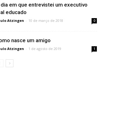
 dia em que entrevistei um executivo
al educado
ulo Atzingen
-
10 de março de 2018
0
omo nasce um amigo
ulo Atzingen
-
1 de agosto de 2019
1