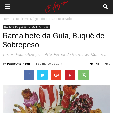
Home
Realismo Mágico do Turista Encarnado
Realismo Mágico do Turista Encarnado
Ramalhete da Gula, Buquê de
Sobrepeso
Textos: Paulo Atzingen - Arte: Fernando Bermudez Matijacvic
By
Paulo Atzingen
-
11 de março de 2017
466
0