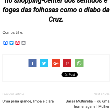
no shopping-center dos sentidos e
foges das folhosas como o diabo da
Cruz.
Compartilhe:
Facebook
Twitter
Pinterest
Email
Previous article
Next article
Uma praia grande, limpa e clara
Barsa Multimí­dia – ou uma
homenagem í Mulher