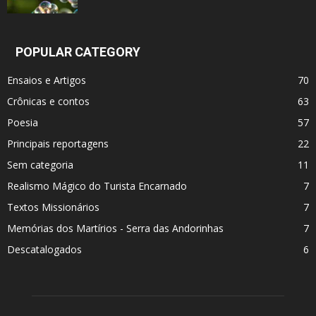
POPULAR CATEGORY
Ensaios e Artigos
70
Crônicas e contos
63
Poesia
57
Principais reportagens
22
Sem categoria
11
Realismo Mágico do Turista Encarnado
7
Textos Missionários
7
Memórias dos Martí­rios - Serra das Andorinhas
7
Descatalogados
6