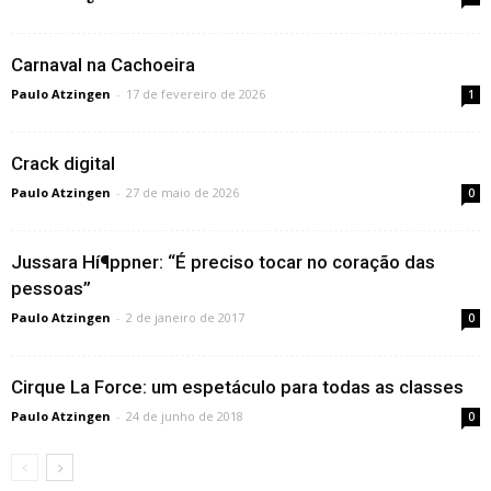
Carnaval na Cachoeira
Paulo Atzingen
-
17 de fevereiro de 2026
1
Crack digital
Paulo Atzingen
-
27 de maio de 2026
0
Jussara Hí¶ppner: “É preciso tocar no coração das
pessoas”
Paulo Atzingen
-
2 de janeiro de 2017
0
Cirque La Force: um espetáculo para todas as classes
Paulo Atzingen
-
24 de junho de 2018
0