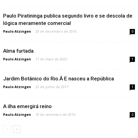
Paulo Piratininga publica segundo livro e se descola de
lógica meramente comercial
Paulo Atzingen
-
20 de dezembro de 2016
0
Alma furtada
Paulo Atzingen
-
17 de maio de 2025
1
Jardim Botânico do Rio.Â E nasceu a República
Paulo Atzingen
-
22 de junho de 2017
1
A ilha emergirá reino
Paulo Atzingen
-
19 de setembro de 2016
0