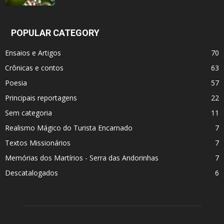
POPULAR CATEGORY
Ensaios e Artigos
70
Crônicas e contos
63
Poesia
57
Principais reportagens
22
Sem categoria
11
Realismo Mágico do Turista Encarnado
7
Textos Missionários
7
Memórias dos Martí­rios - Serra das Andorinhas
7
Descatalogados
6