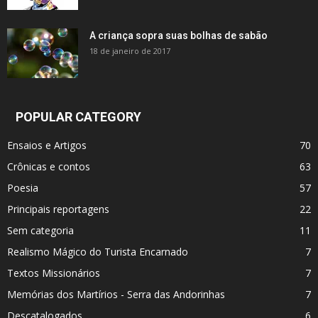
A criança sopra suas bolhas de sabão
18 de janeiro de 2017
POPULAR CATEGORY
Ensaios e Artigos
70
Crônicas e contos
63
Poesia
57
Principais reportagens
22
Sem categoria
11
Realismo Mágico do Turista Encarnado
7
Textos Missionários
7
Memórias dos Martí­rios - Serra das Andorinhas
7
Descatalogados
6