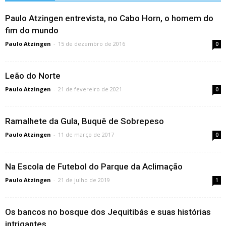
Paulo Atzingen entrevista, no Cabo Horn, o homem do
fim do mundo
Paulo Atzingen
-
15 de dezembro de 2016
0
Leão do Norte
Paulo Atzingen
-
21 de fevereiro de 2021
0
Ramalhete da Gula, Buquê de Sobrepeso
Paulo Atzingen
-
11 de março de 2017
0
Na Escola de Futebol do Parque da Aclimação
Paulo Atzingen
-
21 de julho de 2019
1
Os bancos no bosque dos Jequitibás e suas histórias
intrigantes