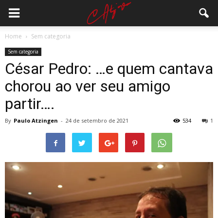
Home
Sem categoria
Sem categoria
César Pedro: …e quem cantava
chorou ao ver seu amigo
partir….
By
Paulo Atzingen
-
24 de setembro de 2021
534
1