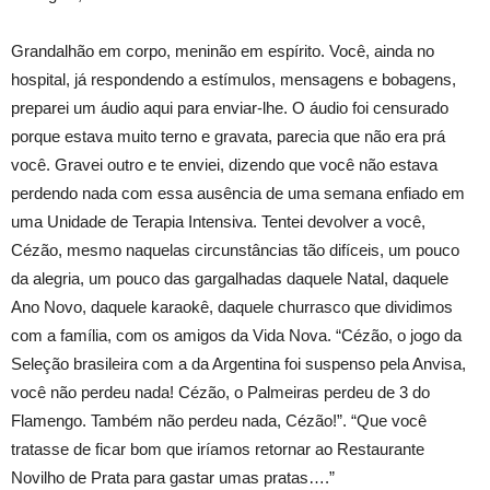
Grandalhão em corpo, meninão em espí­rito. Você, ainda no
hospital, já respondendo a estí­mulos, mensagens e bobagens,
preparei um áudio aqui para enviar-lhe. O áudio foi censurado
porque estava muito terno e gravata, parecia que não era prá
você. Gravei outro e te enviei, dizendo que você não estava
perdendo nada com essa ausência de uma semana enfiado em
uma Unidade de Terapia Intensiva. Tentei devolver a você,
Cézão, mesmo naquelas circunstâncias tão difí­ceis, um pouco
da alegria, um pouco das gargalhadas daquele Natal, daquele
Ano Novo, daquele karaokê, daquele churrasco que dividimos
com a famí­lia, com os amigos da Vida Nova. “Cézão, o jogo da
Seleção brasileira com a da Argentina foi suspenso pela Anvisa,
você não perdeu nada! Cézão, o Palmeiras perdeu de 3 do
Flamengo. Também não perdeu nada, Cézão!”. “Que você
tratasse de ficar bom que irí­amos retornar ao Restaurante
Novilho de Prata para gastar umas pratas….”