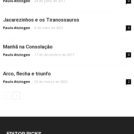
Paulo Atzingen
-
24 de julho de 2017
0
Jacarezinhos e os Tiranossauros
Paulo Atzingen
-
8 de maio de 2021
0
Manhã na Consolação
Paulo Atzingen
-
17 de dezembro de 2017
0
Arco, flecha e triunfo
Paulo Atzingen
-
23 de março de 2023
2
EDITOR PICKS