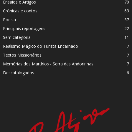
Ensaios e Artigos
70
Crônicas e contos
63
Poesia
57
Principais reportagens
22
Sem categoria
11
Realismo Mágico do Turista Encarnado
7
Textos Missionários
7
Memórias dos Martí­rios - Serra das Andorinhas
7
Descatalogados
6